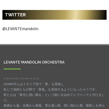
R
a
Y
r
/
c
TWITTER
S
h
E
f
A
o
@LEVANTEmandolin
R
r
C
:
H
LEVANTE MANDOLIN ORCHESTRA
レヴァンテ マンドリンオーケストラ
LEVANTEとはイタリア語で「東」を意味し、
転じて漁師たちの間で「東風」を意味するようになったそうです。
私たちは「東北に熱い風を」という願いを込めてレヴァンテと付けまし
た。
無風から嵐、北風から南風、雪を運ぶ風、雨に濡れた風、陽射しを和ら