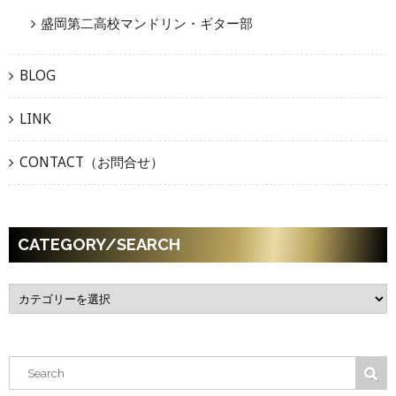
盛岡第二高校マンドリン・ギター部
BLOG
LINK
CONTACT（お問合せ）
CATEGORY/SEARCH
C
A
T
E
G
S
O
e